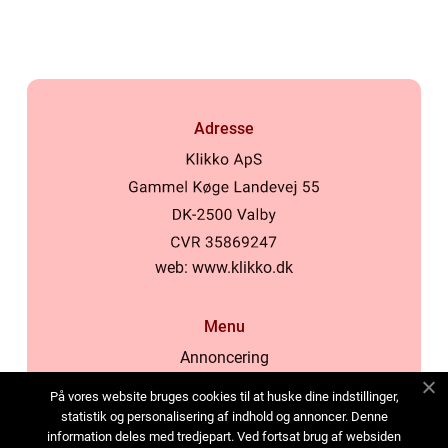
Adresse
web:
www.klikko.dk
Menu
Annoncering
Om os
På vores website bruges cookies til at huske dine indstillinger,
Cookies
statistik og personalisering af indhold og annoncer. Denne
information deles med tredjepart. Ved fortsat brug af websiden
Kontakt os