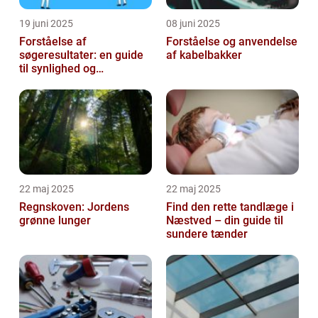
19 juni 2025
08 juni 2025
Forståelse af
Forståelse og anvendelse
søgeresultater: en guide
af kabelbakker
til synlighed og
brugervenlighed
22 maj 2025
22 maj 2025
Regnskoven: Jordens
Find den rette tandlæge i
grønne lunger
Næstved – din guide til
sundere tænder