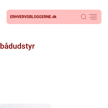
ERHVERVSBLOGGERNE.
dk
bådudstyr