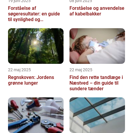
19 juni 2025
08 juni 2025
Forståelse af
Forståelse og anvendelse
søgeresultater: en guide
af kabelbakker
til synlighed og
brugervenlighed
22 maj 2025
22 maj 2025
Regnskoven: Jordens
Find den rette tandlæge i
grønne lunger
Næstved – din guide til
sundere tænder