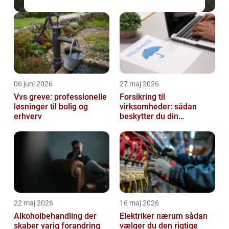
06 juni 2026
27 maj 2026
Vvs greve: professionelle
Forsikring til
løsninger til bolig og
virksomheder: sådan
erhverv
beskytter du din
forretning bedst muligt
22 maj 2026
16 maj 2026
Alkoholbehandling der
Elektriker nærum sådan
skaber varig forandring
vælger du den rigtige