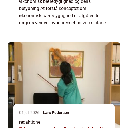
Økonomisk bæredygtighed og dens
betydning At forstå konceptet om
økonomisk bæredygtighed er afgørende i
dagens verden, hvor presset på vores planet
og ressourcer er stigende. Økonomisk
bæredygtighed handler ikke kun om
økonomisk vækst, men også om at...
01 juli 2026
Lars Pedersen
redaktionel