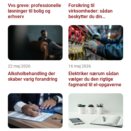
Vvs greve: professionelle
Forsikring til
løsninger til bolig og
virksomheder: sådan
erhverv
beskytter du din
forretning bedst muligt
22 maj 2026
16 maj 2026
Alkoholbehandling der
Elektriker nærum sådan
skaber varig forandring
vælger du den rigtige
fagmand til el-opgaverne