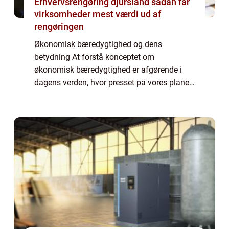
Erhvervsrengøring djursland sådan får
virksomheder mest værdi ud af
rengøringen
Økonomisk bæredygtighed og dens
betydning At forstå konceptet om
økonomisk bæredygtighed er afgørende i
dagens verden, hvor presset på vores planet
og ressourcer er stigende. Økonomisk
bæredygtighed handler ikke kun om
økonomisk vækst, men også om at...