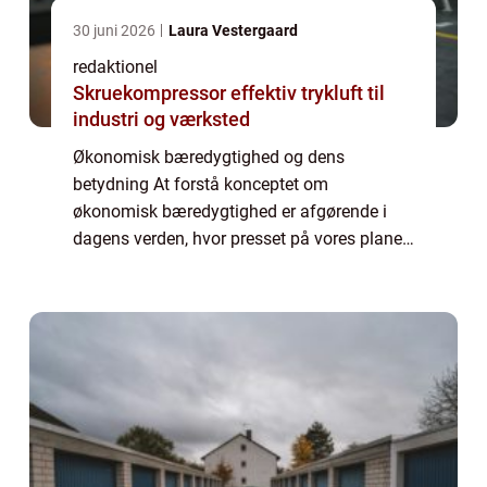
30 juni 2026
Laura Vestergaard
redaktionel
Skruekompressor effektiv trykluft til
industri og værksted
Økonomisk bæredygtighed og dens
betydning At forstå konceptet om
økonomisk bæredygtighed er afgørende i
dagens verden, hvor presset på vores planet
og ressourcer er stigende. Økonomisk
bæredygtighed handler ikke kun om
økonomisk vækst, men også om at...