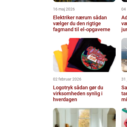
16 maj 2026
04
Elektriker nærum sådan
Adv
vælger du den rigtige
væ
fagmand til el-opgaverne
ju
02 februar 2026
31
Logotryk sådan gør du
Sa
virksomheden synlig i
ta
hverdagen
mi