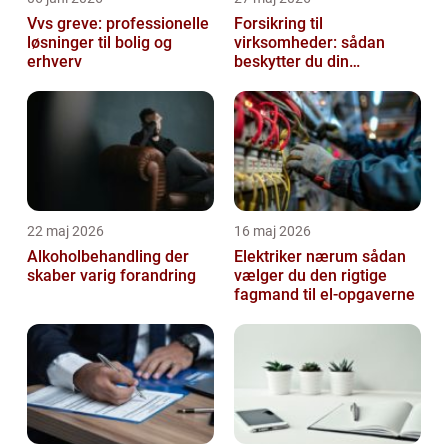
Vvs greve: professionelle
Forsikring til
løsninger til bolig og
virksomheder: sådan
erhverv
beskytter du din
forretning bedst muligt
22 maj 2026
16 maj 2026
Alkoholbehandling der
Elektriker nærum sådan
skaber varig forandring
vælger du den rigtige
fagmand til el-opgaverne