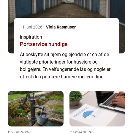
11 juni 2026
Viola Rasmusen
inspiration
Portservice hundige
At beskytte sit hjem og ejendele er en af de
vigtigste prioriteringer for husejere og
boligejere. En velfungerende lås og nøgle er
oftest den primære barriere mellem dine
ejendele og uønskede gæster, og derfor er
det v...
06 juni 2026
27 maj 2026