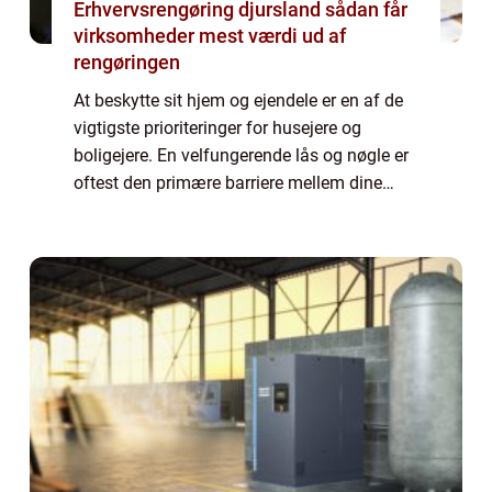
Erhvervsrengøring djursland sådan får
virksomheder mest værdi ud af
rengøringen
At beskytte sit hjem og ejendele er en af de
vigtigste prioriteringer for husejere og
boligejere. En velfungerende lås og nøgle er
oftest den primære barriere mellem dine
ejendele og uønskede gæster, og derfor er
det v...