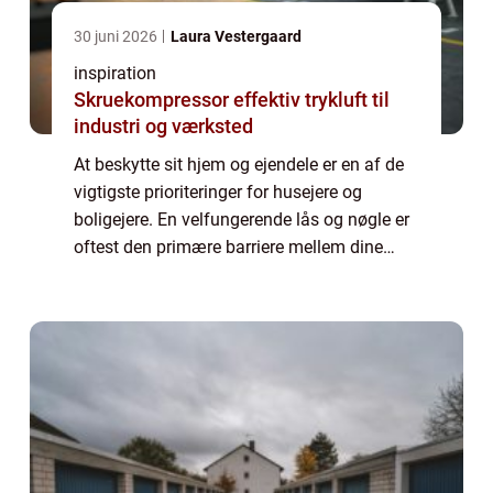
30 juni 2026
Laura Vestergaard
inspiration
Skruekompressor effektiv trykluft til
industri og værksted
At beskytte sit hjem og ejendele er en af de
vigtigste prioriteringer for husejere og
boligejere. En velfungerende lås og nøgle er
oftest den primære barriere mellem dine
ejendele og uønskede gæster, og derfor er
det v...