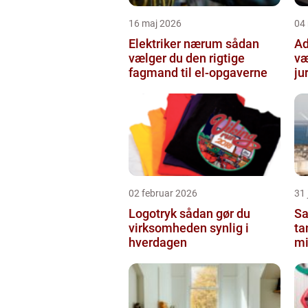
16 maj 2026
04
Elektriker nærum sådan
Adv
vælger du den rigtige
væ
fagmand til el-opgaverne
ju
02 februar 2026
31
Logotryk sådan gør du
Sa
virksomheden synlig i
ta
hverdagen
mi