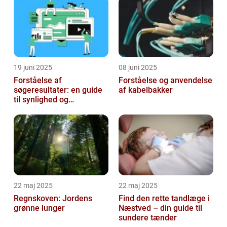
19 juni 2025
08 juni 2025
Forståelse af
Forståelse og anvendelse
søgeresultater: en guide
af kabelbakker
til synlighed og
brugervenlighed
22 maj 2025
22 maj 2025
Regnskoven: Jordens
Find den rette tandlæge i
grønne lunger
Næstved – din guide til
sundere tænder