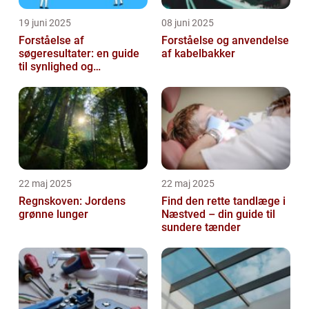
19 juni 2025
08 juni 2025
Forståelse af
Forståelse og anvendelse
søgeresultater: en guide
af kabelbakker
til synlighed og
brugervenlighed
22 maj 2025
22 maj 2025
Regnskoven: Jordens
Find den rette tandlæge i
grønne lunger
Næstved – din guide til
sundere tænder