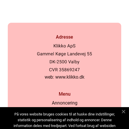
Adresse
web:
www.klikko.dk
Menu
Annoncering
Om os
På vores website bruges cookies til at huske dine indstillinger,
Cookies
statistik og personalisering af indhold og annoncer. Denne
information deles med tredjepart. Ved fortsat brug af websiden
Kontakt os