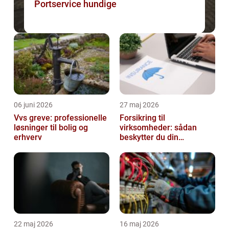
Portservice hundige
06 juni 2026
27 maj 2026
Vvs greve: professionelle
Forsikring til
løsninger til bolig og
virksomheder: sådan
erhverv
beskytter du din
forretning bedst muligt
22 maj 2026
16 maj 2026