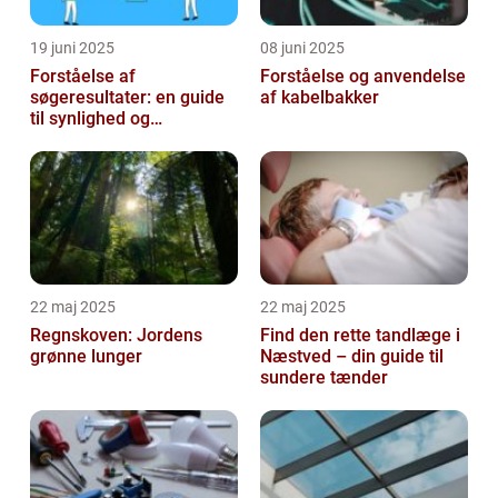
19 juni 2025
08 juni 2025
Forståelse af
Forståelse og anvendelse
søgeresultater: en guide
af kabelbakker
til synlighed og
brugervenlighed
22 maj 2025
22 maj 2025
Regnskoven: Jordens
Find den rette tandlæge i
grønne lunger
Næstved – din guide til
sundere tænder