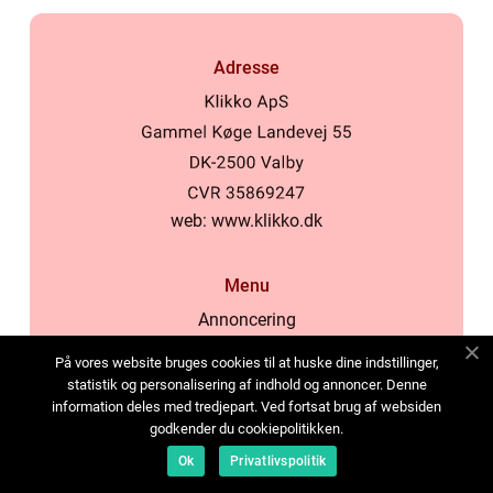
Adresse
web:
www.klikko.dk
Menu
Annoncering
Om os
På vores website bruges cookies til at huske dine indstillinger,
Cookies
statistik og personalisering af indhold og annoncer. Denne
information deles med tredjepart. Ved fortsat brug af websiden
Kontakt os
godkender du cookiepolitikken.
Sitemap
Ok
Privatlivspolitik